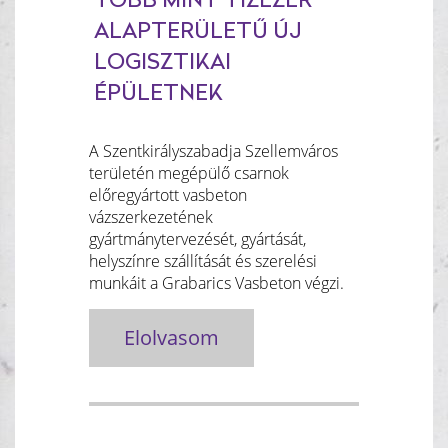
TÖBB MINT TÍZEZER
ALAPTERÜLETŰ ÚJ
LOGISZTIKAI
ÉPÜLETNEK
A Szentkirályszabadja Szellemváros
területén megépülő csarnok
előregyártott vasbeton
vázszerkezetének
gyártmánytervezését, gyártását,
helyszínre szállítását és szerelési
munkáit a Grabarics Vasbeton végzi.
Elolvasom