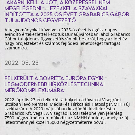
„AKARNI KELL A JÓT, A KÖZEPESSEL NEM
MEGELÉGEDNI!” – EZEKKEL A SZAVAKKAL
INDÍTOTTA A 2025-ÖS ÉVET GRABARICS GÁBOR
TULAJDONOS CÉGVEZETŐ
A hagyományokat követve a 2025-ös évet is egész napos
évindító értekezlettel kezdtük Dunaújvárosban, ahol Grabarics
Gábor tulajdonos ügyvezető számolt be arról, hogy az idei év
nagy projekteket és számos fejlődési lehetőséget tartogat
számunkra.
2022. 05. 23
FELKERÜLT A BOKRÉTA EURÓPA EGYIK
LEGMODERNEBB HÍRKÖZLÉSTECHNIKAI
MÉRŐKOMPLEXUMÁRA
2022. április 27-én felkerült a bokréta a fővárosi Visegrádi
utcában lévő Nemzeti Média- és Hírközlési Hatóság (NMHH) új
székházára. A 2020 májusában kezdődött kivitelezést a
Grabarics Kft. végzi. A Visegrádi utcai telephelyen jelenleg
7500 négyzetméteren működik az NMHH épülete, amely az új
létesítménnyel közel 15000 négyzetméterre bővül.