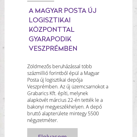
A MAGYAR POSTA ÚJ
LOGISZTIKAI
KÖZPONTTAL
GYARAPODIK
VESZPRÉMBEN
Zöldmezős beruházással több
százmillió forintból épül a Magyar
Posta új logisztikai depója
Veszprémben. Az új üzemcsarnokot a
Grabarics Kft. építi, melynek
alapkövét március 22-én tették le a
bakonyi megyeszékhelyen. A depó
bruttó alapterülete mintegy 5500
négyzetméter.
Elolvasom