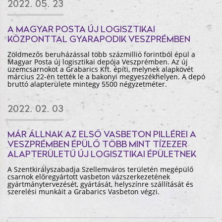
2022. 05. 23
A MAGYAR POSTA ÚJ LOGISZTIKAI
KÖZPONTTAL GYARAPODIK VESZPRÉMBEN
Zöldmezős beruházással több százmillió forintból épül a
Magyar Posta új logisztikai depója Veszprémben. Az új
üzemcsarnokot a Grabarics Kft. építi, melynek alapkövét
március 22-én tették le a bakonyi megyeszékhelyen. A depó
bruttó alapterülete mintegy 5500 négyzetméter.
2022. 02. 03
MÁR ÁLLNAK AZ ELSŐ VASBETON PILLÉREI A
VESZPRÉMBEN ÉPÜLŐ TÖBB MINT TÍZEZER
ALAPTERÜLETŰ ÚJ LOGISZTIKAI ÉPÜLETNEK
A Szentkirályszabadja Szellemváros területén megépülő
csarnok előregyártott vasbeton vázszerkezetének
gyártmánytervezését, gyártását, helyszínre szállítását és
szerelési munkáit a Grabarics Vasbeton végzi.