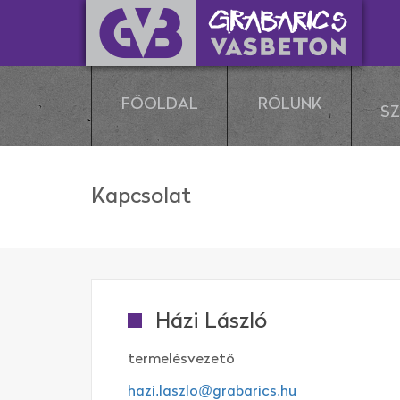
FŐOLDAL
RÓLUNK
S
Kapcsolat
Házi László
termelésvezető
hazi.laszlo@grabarics.hu