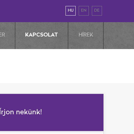
HU
EN
DE
KAPCSOLAT
ER
HÍREK
Írjon nekünk!