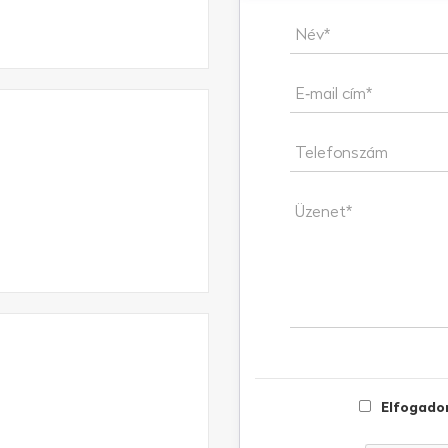
Név*
E-mail cím*
Telefonszám
Üzenet*
Elfogado