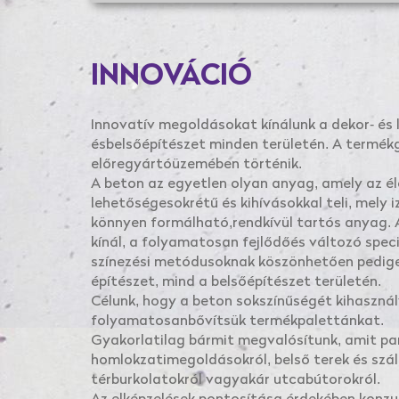
INNOVÁCIÓ
Innovatív megoldásokat kínálunk a dekor- és
ésbelsőépítészet minden területén. A termé
előregyártóüzemében történik.
A beton az egyetlen olyan anyag, amely az éle
lehetőségesokrétű és kihívásokkal teli, mely 
könnyen formálható,rendkívül tartós anyag. 
kínál, a folyamatosan fejlődőés változó speciá
színezési metódusoknak köszönhetően pedig
építészet, mind a belsőépítészet területén.
Célunk, hogy a beton sokszínűségét kihasznál
folyamatosanbővítsük termékpalettánkat.
Gyakorlatilag bármit megvalósítunk, amit pa
homlokzatimegoldásokról, belső terek és száll
térburkolatokról vagyakár utcabútorokról.