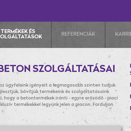
TERMÉKEK ÉS
REFERENCIÁK
KARRI
ZOLGÁLTATÁSOK
BETON SZOLGÁLTATÁSAI
z ügyfeleink igényeit a legmagasabb szinten tudjuk
lesztjük, bővítjük termékeink és szolgáltatásaink
ki, hogy a betontermékek iránti - egyre erősödő - piaci
kluzív termékekkel legyünk jelen a piacon. Forduljon