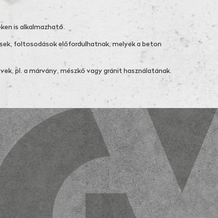
teken is alkalmazható.
rések, foltosodások előfordulhatnak, melyek a beton
övek, pl. a márvány, mészkő vagy gránit használatának.