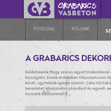
FŐOLDAL
RÓLUNK
S
A GRABARICS DEKOR
Küldetésünk, hogy szoros együttműködéssel a
kiszolgálni. Ennek érdekében folyamatosan fej
körét, ügyfeleink igénye szerint. Célul tűztük 
keresletet kihasználva standard és egyedi, ex
hozzánk bizalommal!