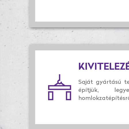
KIVITELEZ
Saját gyártású te
építjük, le
homlokzatépítésrő