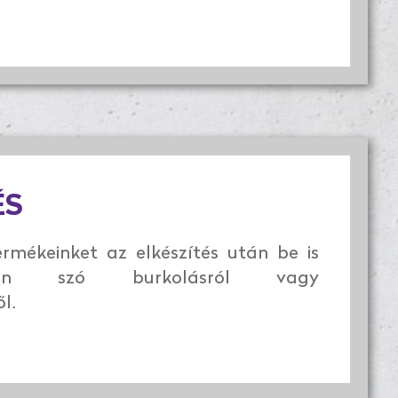
ÉS
rmékeinket az elkészítés után be is
gyen szó burkolásról vagy
l.