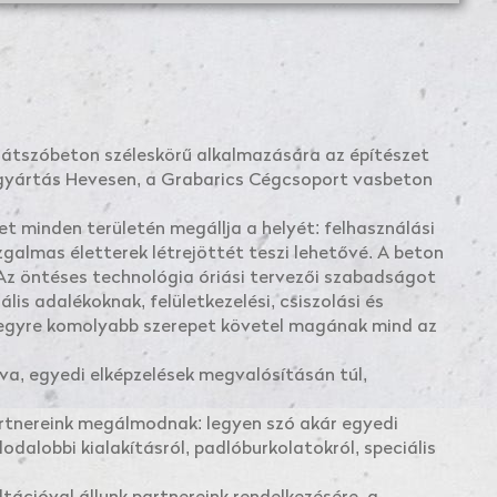
 látszóbeton széleskörű alkalmazására az építészet
kgyártás Hevesen, a Grabarics Cégcsoport vasbeton
t minden területén megállja a helyét: felhasználási
izgalmas életterek létrejöttét teszi lehetővé. A beton
Az öntéses technológia óriási tervezői szabadságot
lis adalékoknak, felületkezelési, csiszolási és
egyre komolyabb szerepet követel magának mind az
va, egyedi elképzelések megvalósításán túl,
rtnereink megálmodnak: legyen szó akár egyedi
odalobbi kialakításról, padlóburkolatokról, speciális