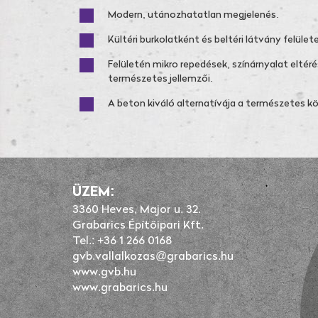
Modern, utánozhatatlan megjelenés.
Kültéri burkolatként és beltéri látvány felüle
Felületén mikro repedések, színárnyalat elté
természetes jellemzői.
A beton kiváló alternatívája a természetes k
ÜZEM:
3360 Heves, Major u. 32.
Grabarics Építőipari Kft.
Tel.: +36 1 266 0168
gvb.vallalkozas@grabarics.hu
www.gvb.hu
www.grabarics.hu