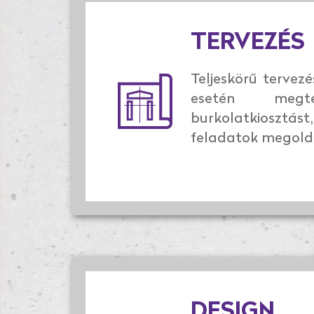
TERVEZÉS
Teljeskörű tervez
esetén megt
burkolatkiosztást
feladatok megold
DESIGN