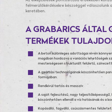
Az elképzelések pontosítása érdekében konzul
felmerülőkérdésekre készséggel válaszolunk a
keretében.
A GRABARICS ÁLTAL
TERMÉKEK TULAJDO
A beton különleges adottságai révén könnyen
magában hordozva a variációs lehetőségek sz
mesterségesen strukturált felületű, színezett
A gyártási technológiának köszönhetően pane
formájában.
Rendkívül tartós és masszív.
A saját fejlesztésű, nagy teljesítőképességű
köszönhetően ellenáll a víz hatásának és a ko
Kopásálló, fagyálló, csúszásmentes felületet 