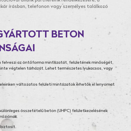
tációval állunk partnereink rendelkezésére, a
kár írásban, telefonon vagy személyes találkozó
 GYÁRTOTT BETON
NSÁGAI
 felveszi az öntőforma mintázatát, felületének minőségét,
inte végtelen tárházát. Lehet természetes lyukacsos, vagy
.
leinken változatos felületi mintázatok érhetők el lenyomat
, különleges összetételű beton (UHPC) felületkezelésének
rróziónak.
biztosít.