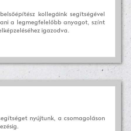
elsőépítész kollegáink segítségével
tani a legmegfelelőbb anyagot, színt
 elképzeléséhez igazodva.
 segítséget nyújtunk, a csomagoláson
ezésig.