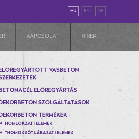
HU
EN
DE
ER
KAPCSOLAT
HÍREK
ELŐREGYÁRTOTT VASBETON
SZERKEZETEK
BETONACÉL ELŐREGYÁRTÁS
DEKORBETON SZOLGÁLTATÁSOK
DEKORBETON TERMÉKEK
HOMLOKZATI ELEMEK
"HOMOKKŐ" LÁBAZATI ELEMEK