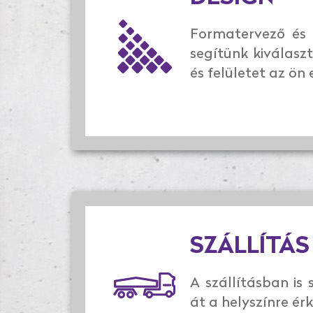
Formatervező és b
segítünk kiválasz
és felületet az ön
SZÁLLÍTÁS
A szállításban is
át a helyszínre érk