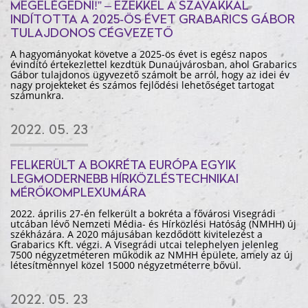
MEGELÉGEDNI!” – EZEKKEL A SZAVAKKAL
INDÍTOTTA A 2025-ÖS ÉVET GRABARICS GÁBOR
TULAJDONOS CÉGVEZETŐ
A hagyományokat követve a 2025-ös évet is egész napos
évindító értekezlettel kezdtük Dunaújvárosban, ahol Grabarics
Gábor tulajdonos ügyvezető számolt be arról, hogy az idei év
nagy projekteket és számos fejlődési lehetőséget tartogat
számunkra.
2022. 05. 23
FELKERÜLT A BOKRÉTA EURÓPA EGYIK
LEGMODERNEBB HÍRKÖZLÉSTECHNIKAI
MÉRŐKOMPLEXUMÁRA
2022. április 27-én felkerült a bokréta a fővárosi Visegrádi
utcában lévő Nemzeti Média- és Hírközlési Hatóság (NMHH) új
székházára. A 2020 májusában kezdődött kivitelezést a
Grabarics Kft. végzi. A Visegrádi utcai telephelyen jelenleg
7500 négyzetméteren működik az NMHH épülete, amely az új
létesítménnyel közel 15000 négyzetméterre bővül.
2022. 05. 23