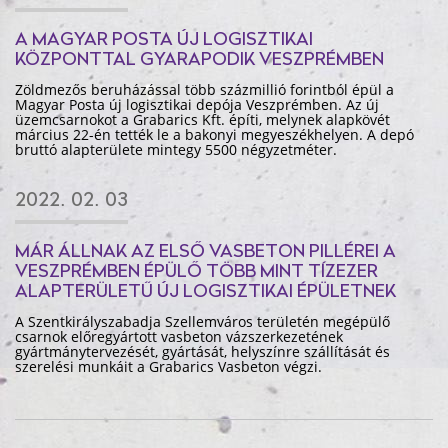
A MAGYAR POSTA ÚJ LOGISZTIKAI
KÖZPONTTAL GYARAPODIK VESZPRÉMBEN
Zöldmezős beruházással több százmillió forintból épül a
Magyar Posta új logisztikai depója Veszprémben. Az új
üzemcsarnokot a Grabarics Kft. építi, melynek alapkövét
március 22-én tették le a bakonyi megyeszékhelyen. A depó
bruttó alapterülete mintegy 5500 négyzetméter.
2022. 02. 03
MÁR ÁLLNAK AZ ELSŐ VASBETON PILLÉREI A
VESZPRÉMBEN ÉPÜLŐ TÖBB MINT TÍZEZER
ALAPTERÜLETŰ ÚJ LOGISZTIKAI ÉPÜLETNEK
A Szentkirályszabadja Szellemváros területén megépülő
csarnok előregyártott vasbeton vázszerkezetének
gyártmánytervezését, gyártását, helyszínre szállítását és
szerelési munkáit a Grabarics Vasbeton végzi.