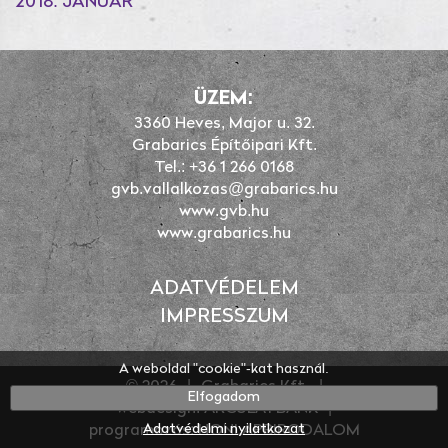
2018. JANUÁR
ÜZEM:
3360 Heves, Major u. 32.
Grabarics Építőipari Kft.
Tel.: +36 1 266 0168
gvb.vallalkozas@grabarics.hu
www.gvb.hu
www.grabarics.hu
ADATVÉDELEM
IMPRESSZUM
A weboldal "cookie"-kat használ.
© 2026
|
Grabarics Kft.
|
Elfogadom
webdesign: ARCULATBANK
|
Adatvédelmi nyilatkozat
programozás: HONLAPBIRODALOM