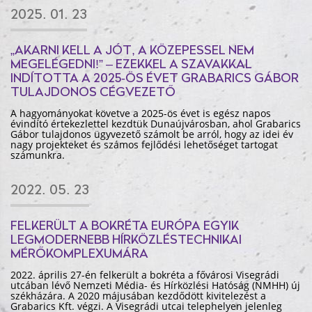
2025. 01. 23
„AKARNI KELL A JÓT, A KÖZEPESSEL NEM
MEGELÉGEDNI!” – EZEKKEL A SZAVAKKAL
INDÍTOTTA A 2025-ÖS ÉVET GRABARICS GÁBOR
TULAJDONOS CÉGVEZETŐ
A hagyományokat követve a 2025-ös évet is egész napos
évindító értekezlettel kezdtük Dunaújvárosban, ahol Grabarics
Gábor tulajdonos ügyvezető számolt be arról, hogy az idei év
nagy projekteket és számos fejlődési lehetőséget tartogat
számunkra.
2022. 05. 23
FELKERÜLT A BOKRÉTA EURÓPA EGYIK
LEGMODERNEBB HÍRKÖZLÉSTECHNIKAI
MÉRŐKOMPLEXUMÁRA
2022. április 27-én felkerült a bokréta a fővárosi Visegrádi
utcában lévő Nemzeti Média- és Hírközlési Hatóság (NMHH) új
székházára. A 2020 májusában kezdődött kivitelezést a
Grabarics Kft. végzi. A Visegrádi utcai telephelyen jelenleg