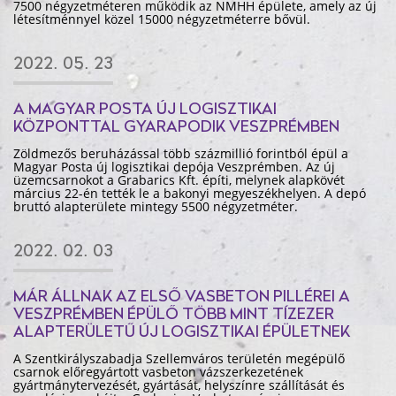
7500 négyzetméteren működik az NMHH épülete, amely az új
létesítménnyel közel 15000 négyzetméterre bővül.
2022. 05. 23
A MAGYAR POSTA ÚJ LOGISZTIKAI
KÖZPONTTAL GYARAPODIK VESZPRÉMBEN
Zöldmezős beruházással több százmillió forintból épül a
Magyar Posta új logisztikai depója Veszprémben. Az új
üzemcsarnokot a Grabarics Kft. építi, melynek alapkövét
március 22-én tették le a bakonyi megyeszékhelyen. A depó
bruttó alapterülete mintegy 5500 négyzetméter.
2022. 02. 03
MÁR ÁLLNAK AZ ELSŐ VASBETON PILLÉREI A
VESZPRÉMBEN ÉPÜLŐ TÖBB MINT TÍZEZER
ALAPTERÜLETŰ ÚJ LOGISZTIKAI ÉPÜLETNEK
A Szentkirályszabadja Szellemváros területén megépülő
csarnok előregyártott vasbeton vázszerkezetének
gyártmánytervezését, gyártását, helyszínre szállítását és