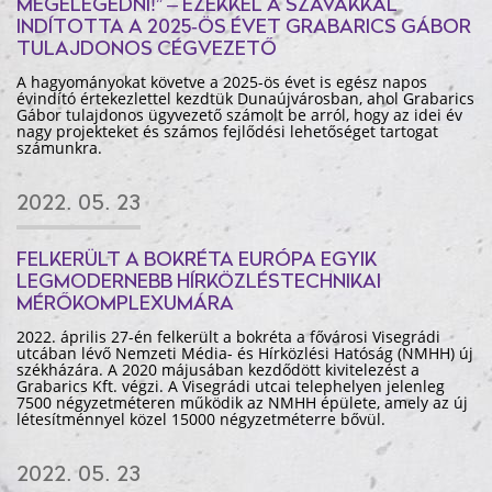
MEGELÉGEDNI!” – EZEKKEL A SZAVAKKAL
INDÍTOTTA A 2025-ÖS ÉVET GRABARICS GÁBOR
TULAJDONOS CÉGVEZETŐ
A hagyományokat követve a 2025-ös évet is egész napos
évindító értekezlettel kezdtük Dunaújvárosban, ahol Grabarics
Gábor tulajdonos ügyvezető számolt be arról, hogy az idei év
nagy projekteket és számos fejlődési lehetőséget tartogat
számunkra.
2022. 05. 23
FELKERÜLT A BOKRÉTA EURÓPA EGYIK
LEGMODERNEBB HÍRKÖZLÉSTECHNIKAI
MÉRŐKOMPLEXUMÁRA
2022. április 27-én felkerült a bokréta a fővárosi Visegrádi
utcában lévő Nemzeti Média- és Hírközlési Hatóság (NMHH) új
székházára. A 2020 májusában kezdődött kivitelezést a
Grabarics Kft. végzi. A Visegrádi utcai telephelyen jelenleg
7500 négyzetméteren működik az NMHH épülete, amely az új
létesítménnyel közel 15000 négyzetméterre bővül.
2022. 05. 23