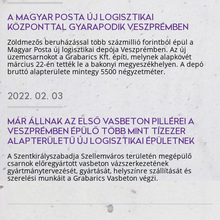
A MAGYAR POSTA ÚJ LOGISZTIKAI
KÖZPONTTAL GYARAPODIK VESZPRÉMBEN
Zöldmezős beruházással több százmillió forintból épül a
Magyar Posta új logisztikai depója Veszprémben. Az új
üzemcsarnokot a Grabarics Kft. építi, melynek alapkövét
március 22-én tették le a bakonyi megyeszékhelyen. A depó
bruttó alapterülete mintegy 5500 négyzetméter.
2022. 02. 03
MÁR ÁLLNAK AZ ELSŐ VASBETON PILLÉREI A
VESZPRÉMBEN ÉPÜLŐ TÖBB MINT TÍZEZER
ALAPTERÜLETŰ ÚJ LOGISZTIKAI ÉPÜLETNEK
A Szentkirályszabadja Szellemváros területén megépülő
csarnok előregyártott vasbeton vázszerkezetének
gyártmánytervezését, gyártását, helyszínre szállítását és
szerelési munkáit a Grabarics Vasbeton végzi.