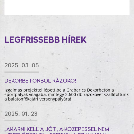
LEGFRISSEBB HÍREK
2025. 03. 05
DEKORBETONBÓL RÁZÓKŐ!
Izgalmas projekttel lépett be a Grabarics Dekorbeton a
sportpályák világába, mintegy 2.600 db rázókövet szállítottunk
a balatonfőkajári versenypályára!
2025. 01. 23
„AKARNI KELL A JÓT, A KÖZEPESSEL NEM