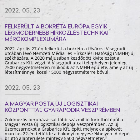
2022. 05. 23
FELKERÜLT A BOKRÉTA EURÓPA EGYIK
LEGMODERNEBB HÍRKÖZLÉSTECHNIKAI
MÉRŐKOMPLEXUMÁRA
2022. április 27-én felkerült a bokréta a fővárosi Visegrádi
utcában lévő Nemzeti Média- és Hírközlési Hatóság (NMHH) új
székházára. A 2020 májusában kezdődött kivitelezést a
Grabarics Kft. végzi. A Visegrádi utcai telephelyen jelenleg
7500 négyzetméteren működik az NMHH épülete, amely az új
létesítménnyel közel 15000 négyzetméterre bővül.
2022. 05. 23
A MAGYAR POSTA ÚJ LOGISZTIKAI
KÖZPONTTAL GYARAPODIK VESZPRÉMBEN
Zöldmezős beruházással több százmillió forintból épül a
Magyar Posta új logisztikai depója Veszprémben. Az új
üzemcsarnokot a Grabarics Kft. építi, melynek alapkövét
március 22-én tették le a bakonyi megyeszékhelyen. A depó
bruttó alapterülete mintegy 5500 négyzetméter.