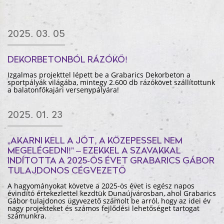
2025. 03. 05
DEKORBETONBÓL RÁZÓKŐ!
Izgalmas projekttel lépett be a Grabarics Dekorbeton a
sportpályák világába, mintegy 2.600 db rázókövet szállítottunk
a balatonfőkajári versenypályára!
2025. 01. 23
„AKARNI KELL A JÓT, A KÖZEPESSEL NEM
MEGELÉGEDNI!” – EZEKKEL A SZAVAKKAL
INDÍTOTTA A 2025-ÖS ÉVET GRABARICS GÁBOR
TULAJDONOS CÉGVEZETŐ
A hagyományokat követve a 2025-ös évet is egész napos
évindító értekezlettel kezdtük Dunaújvárosban, ahol Grabarics
Gábor tulajdonos ügyvezető számolt be arról, hogy az idei év
nagy projekteket és számos fejlődési lehetőséget tartogat
számunkra.