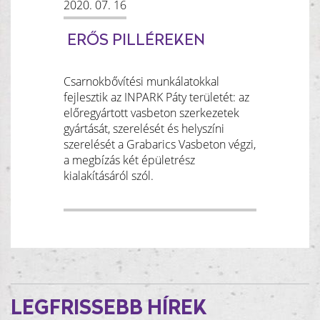
2020. 07. 16
ERŐS PILLÉREKEN
Csarnokbővítési munkálatokkal
fejlesztik az INPARK Páty területét: az
előregyártott vasbeton szerkezetek
gyártását, szerelését és helyszíni
szerelését a Grabarics Vasbeton végzi,
a megbízás két épületrész
kialakításáról szól.
LEGFRISSEBB HÍREK