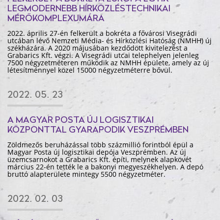
LEGMODERNEBB HÍRKÖZLÉSTECHNIKAI
MÉRŐKOMPLEXUMÁRA
2022. április 27-én felkerült a bokréta a fővárosi Visegrádi
utcában lévő Nemzeti Média- és Hírközlési Hatóság (NMHH) új
székházára. A 2020 májusában kezdődött kivitelezést a
Grabarics Kft. végzi. A Visegrádi utcai telephelyen jelenleg
7500 négyzetméteren működik az NMHH épülete, amely az új
létesítménnyel közel 15000 négyzetméterre bővül.
2022. 05. 23
A MAGYAR POSTA ÚJ LOGISZTIKAI
KÖZPONTTAL GYARAPODIK VESZPRÉMBEN
Zöldmezős beruházással több százmillió forintból épül a
Magyar Posta új logisztikai depója Veszprémben. Az új
üzemcsarnokot a Grabarics Kft. építi, melynek alapkövét
március 22-én tették le a bakonyi megyeszékhelyen. A depó
bruttó alapterülete mintegy 5500 négyzetméter.
2022. 02. 03