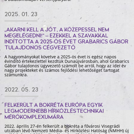
2025. 01. 23
„AKARNI KELL A JÓT, A KÖZEPESSEL NEM
MEGELÉGEDNI!” – EZEKKEL A SZAVAKKAL
INDÍTOTTA A 2025-ÖS ÉVET GRABARICS GÁBOR
TULAJDONOS CÉGVEZETŐ
A hagyományokat követve a 2025-ös évet is egész napos
évindító értekezlettel kezdtük Dunaújvárosban, ahol Grabarics
Gábor tulajdonos ügyvezető számolt be arról, hogy az idei év
nagy projekteket és számos fejlődési lehetőséget tartogat
számunkra.
2022. 05. 23
FELKERÜLT A BOKRÉTA EURÓPA EGYIK
LEGMODERNEBB HÍRKÖZLÉSTECHNIKAI
MÉRŐKOMPLEXUMÁRA
2022. április 27-én felkerült a bokréta a fővárosi Visegrádi
utcában lévő Nemzeti Média- és Hírközlési Hatóság (NMHH) új