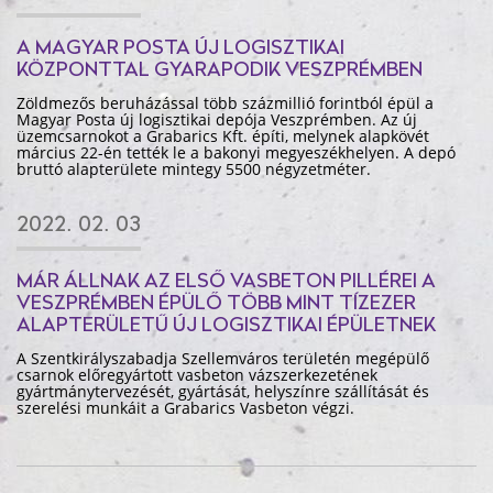
A MAGYAR POSTA ÚJ LOGISZTIKAI
KÖZPONTTAL GYARAPODIK VESZPRÉMBEN
Zöldmezős beruházással több százmillió forintból épül a
Magyar Posta új logisztikai depója Veszprémben. Az új
üzemcsarnokot a Grabarics Kft. építi, melynek alapkövét
március 22-én tették le a bakonyi megyeszékhelyen. A depó
bruttó alapterülete mintegy 5500 négyzetméter.
2022. 02. 03
MÁR ÁLLNAK AZ ELSŐ VASBETON PILLÉREI A
VESZPRÉMBEN ÉPÜLŐ TÖBB MINT TÍZEZER
ALAPTERÜLETŰ ÚJ LOGISZTIKAI ÉPÜLETNEK
A Szentkirályszabadja Szellemváros területén megépülő
csarnok előregyártott vasbeton vázszerkezetének
gyártmánytervezését, gyártását, helyszínre szállítását és
szerelési munkáit a Grabarics Vasbeton végzi.