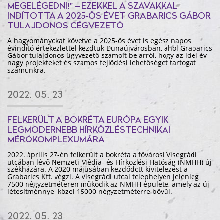
MEGELÉGEDNI!” – EZEKKEL A SZAVAKKAL
INDÍTOTTA A 2025-ÖS ÉVET GRABARICS GÁBOR
TULAJDONOS CÉGVEZETŐ
A hagyományokat követve a 2025-ös évet is egész napos
évindító értekezlettel kezdtük Dunaújvárosban, ahol Grabarics
Gábor tulajdonos ügyvezető számolt be arról, hogy az idei év
nagy projekteket és számos fejlődési lehetőséget tartogat
számunkra.
2022. 05. 23
FELKERÜLT A BOKRÉTA EURÓPA EGYIK
LEGMODERNEBB HÍRKÖZLÉSTECHNIKAI
MÉRŐKOMPLEXUMÁRA
2022. április 27-én felkerült a bokréta a fővárosi Visegrádi
utcában lévő Nemzeti Média- és Hírközlési Hatóság (NMHH) új
székházára. A 2020 májusában kezdődött kivitelezést a
Grabarics Kft. végzi. A Visegrádi utcai telephelyen jelenleg
7500 négyzetméteren működik az NMHH épülete, amely az új
létesítménnyel közel 15000 négyzetméterre bővül.
2022. 05. 23