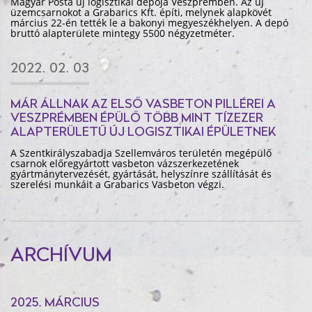
Magyar Posta új logisztikai depója Veszprémben. Az új
üzemcsarnokot a Grabarics Kft. építi, melynek alapkövét
március 22-én tették le a bakonyi megyeszékhelyen. A depó
bruttó alapterülete mintegy 5500 négyzetméter.
2022. 02. 03
MÁR ÁLLNAK AZ ELSŐ VASBETON PILLÉREI A
VESZPRÉMBEN ÉPÜLŐ TÖBB MINT TÍZEZER
ALAPTERÜLETŰ ÚJ LOGISZTIKAI ÉPÜLETNEK
A Szentkirályszabadja Szellemváros területén megépülő
csarnok előregyártott vasbeton vázszerkezetének
gyártmánytervezését, gyártását, helyszínre szállítását és
szerelési munkáit a Grabarics Vasbeton végzi.
ARCHÍVUM
2025. MÁRCIUS