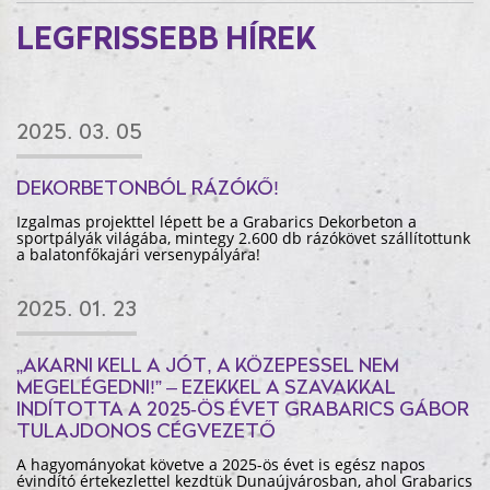
LEGFRISSEBB HÍREK
2025. 03. 05
DEKORBETONBÓL RÁZÓKŐ!
Izgalmas projekttel lépett be a Grabarics Dekorbeton a
sportpályák világába, mintegy 2.600 db rázókövet szállítottunk
a balatonfőkajári versenypályára!
2025. 01. 23
„AKARNI KELL A JÓT, A KÖZEPESSEL NEM
MEGELÉGEDNI!” – EZEKKEL A SZAVAKKAL
INDÍTOTTA A 2025-ÖS ÉVET GRABARICS GÁBOR
TULAJDONOS CÉGVEZETŐ
A hagyományokat követve a 2025-ös évet is egész napos
évindító értekezlettel kezdtük Dunaújvárosban, ahol Grabarics