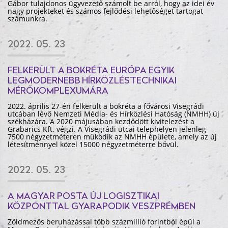
Gábor tulajdonos ügyvezető számolt be arról, hogy az idei év
nagy projekteket és számos fejlődési lehetőséget tartogat
számunkra.
2022. 05. 23
FELKERÜLT A BOKRÉTA EURÓPA EGYIK
LEGMODERNEBB HÍRKÖZLÉSTECHNIKAI
MÉRŐKOMPLEXUMÁRA
2022. április 27-én felkerült a bokréta a fővárosi Visegrádi
utcában lévő Nemzeti Média- és Hírközlési Hatóság (NMHH) új
székházára. A 2020 májusában kezdődött kivitelezést a
Grabarics Kft. végzi. A Visegrádi utcai telephelyen jelenleg
7500 négyzetméteren működik az NMHH épülete, amely az új
létesítménnyel közel 15000 négyzetméterre bővül.
2022. 05. 23
A MAGYAR POSTA ÚJ LOGISZTIKAI
KÖZPONTTAL GYARAPODIK VESZPRÉMBEN
Zöldmezős beruházással több százmillió forintból épül a