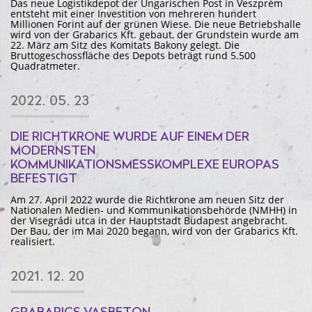
Das neue Logistikdepot der Ungarischen Post in Veszprém
entsteht mit einer Investition von mehreren hundert
Millionen Forint auf der grünen Wiese. Die neue Betriebshalle
wird von der Grabarics Kft. gebaut, der Grundstein wurde am
22. März am Sitz des Komitats Bakony gelegt. Die
Bruttogeschossfläche des Depots beträgt rund 5.500
Quadratmeter.
2022. 05. 23
DIE RICHTKRONE WURDE AUF EINEM DER
MODERNSTEN
KOMMUNIKATIONSMESSKOMPLEXE EUROPAS
BEFESTIGT
Am 27. April 2022 wurde die Richtkrone am neuen Sitz der
Nationalen Medien- und Kommunikationsbehörde (NMHH) in
der Visegrádi utca in der Hauptstadt Budapest angebracht.
Der Bau, der im Mai 2020 begann, wird von der Grabarics Kft.
realisiert.
2021. 12. 20