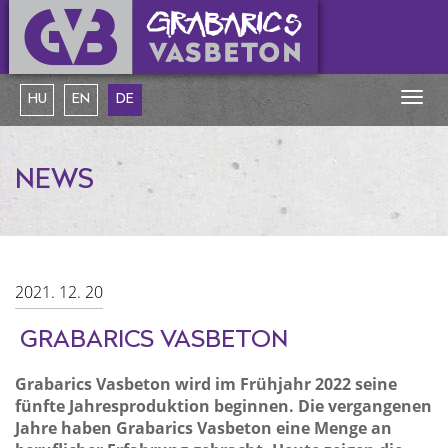
Togg
HU
EN
DE
navig
NEWS
2021. 12. 20
GRABARICS VASBETON
Grabarics Vasbeton wird im Frühjahr 2022 seine
fünfte Jahresproduktion beginnen. Die vergangenen
Jahre haben Grabarics Vasbeton eine Menge an