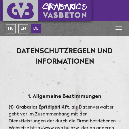
Togg
HU
EN
DE
navig
DATENSCHUTZREGELN UND
INFORMATIONEN
1. Allgemeine Bestimmungen
(1)
Grabarics Építőipari Kft
, als Datenverwalter
geht vor im Zusammenhang mit den
Dienstleistungen der durch die Firma betriebenen
Webseite http://www.gvb.hu bzw. der an anderen