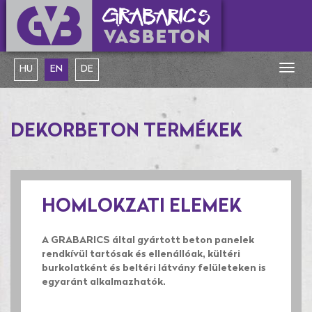
Togg
HU
EN
DE
navig
DEKORBETON TERMÉKEK
HOMLOKZATI ELEMEK
A GRABARICS által gyártott beton panelek
rendkívül tartósak és ellenállóak, kültéri
burkolatként és beltéri látvány felületeken is
egyaránt alkalmazhatók.