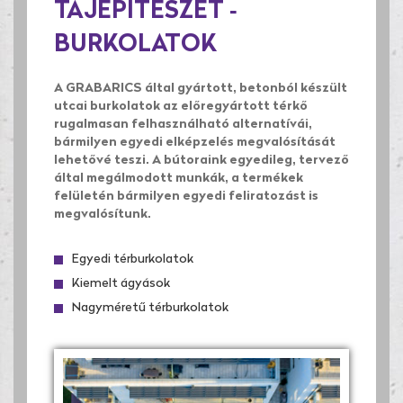
TÁJÉPÍTÉSZET -
BURKOLATOK
A GRABARICS által gyártott, betonból készült
utcai burkolatok az előregyártott térkő
rugalmasan felhasználható alternatívái,
bármilyen egyedi elképzelés megvalósítását
lehetővé teszi. A bútoraink egyedileg, tervező
által megálmodott munkák, a termékek
felületén bármilyen egyedi feliratozást is
megvalósítunk.
Egyedi térburkolatok
Kiemelt ágyások
Nagyméretű térburkolatok