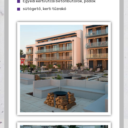
Egyedi kerti/utcai betonbútorok, padok
sütögető, kerti tűzrakó