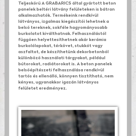
Teljeskörű A GRABARICS által gyártott beton
panelek beltéri látvány felületeken is bátran
alkalmazhatók. Termékeink rendkívül
látványos, izgalmas kiegészítői lehetnek a
belső tereknek, sokféle hagyományosabb
burkolatot kiválthatnak. Felhasználástól
függően helyettesíthetnek akár kerámia
burkolólapokat, térkövet, stukkót vagy
aszfaltot, de készíthetünk dekorbetonból
különböző használati tárgyakat, például
bútorokat, radiátorokat is. A beton panelek
belsőépítészeti felhasználása rendkívül
tartós és ellenálló, könnyen tisztítható, nem
kényes, ugyanakkor igazán látványos
felületet eredményez.