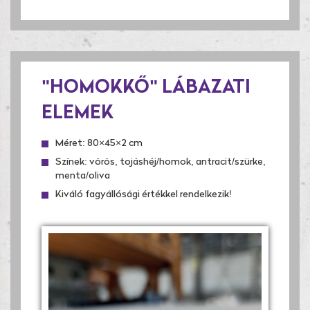
"HOMOKKŐ" LÁBAZATI
ELEMEK
Méret: 80×45×2 cm
Színek: vörös, tojáshéj/homok, antracit/szürke,
menta/oliva
Kiváló fagyállósági értékkel rendelkezik!