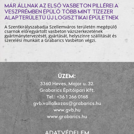
MÁR ÁLLNAK AZ ELSŐ VASBETON PILLÉREI A
VESZPRÉMBEN ÉPÜLŐ TÖBB MINT TÍZEZER
ALAPTERÜLETŰ ÚJ LOGISZTIKAI ÉPÜLETNEK
A Szentkirályszabadja Szellemváros területén megépülő
csarnok előregyártott vasbeton vázszerkezetének
gyártmánytervezését, gyártását, helyszínre szállítását és
szerelési munkáit a Grabarics Vasbeton végzi.
ÜZEM:
3360 Heves, Major u. 32.
Grabarics Építőipari Kft.
Tel.: +36 1 266 0168
gvb.vallalkozas@grabarics.hu
www.gvb.hu
www.grabarics.hu
ADATVÉDELEM