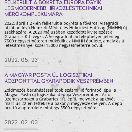
FELKERÜLT A BOKRÉTA EURÓPA EGYIK
LEGMODERNEBB HÍRKÖZLÉSTECHNIKAI
MÉRŐKOMPLEXUMÁRA
2022. április 27-én felkerült a bokréta a fővárosi Visegrádi
utcában lévő Nemzeti Média- és Hírközlési Hatóság (NMHH) új
székházára. A 2020 májusában kezdődött kivitelezést a
Grabarics Kft. végzi. A Visegrádi utcai telephelyen jelenleg
7500 négyzetméteren működik az NMHH épülete, amely az új
létesítménnyel közel 15000 négyzetméterre bővül.
2022. 05. 23
A MAGYAR POSTA ÚJ LOGISZTIKAI
KÖZPONTTAL GYARAPODIK VESZPRÉMBEN
Zöldmezős beruházással több százmillió forintból épül a
Magyar Posta új logisztikai depója Veszprémben. Az új
üzemcsarnokot a Grabarics Kft. építi, melynek alapkövét
március 22-én tették le a bakonyi megyeszékhelyen. A depó
bruttó alapterülete mintegy 5500 négyzetméter.
2022. 02. 03