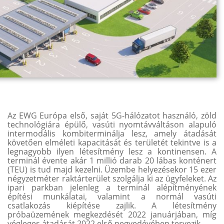
Az EWG Európa első, saját 5G-hálózatot használó, zöld
technológiára épülő, vasúti nyomtávváltáson alapuló
intermodális kombiterminálja lesz, amely átadását
követően elméleti kapacitását és területét tekintve is a
legnagyobb ilyen létesítmény lesz a kontinensen. A
terminál évente akár 1 millió darab 20 lábas konténert
(TEU) is tud majd kezelni. Üzembe helyezésekor 15 ezer
négyzetméter raktárterület szolgálja ki az ügyfeleket. Az
ipari parkban jelenleg a terminál alépítményének
építési munkálatai, valamint a normál vasúti
csatlakozás kiépítése zajlik. A létesítmény
próbaüzemének megkezdését 2022 januárjában, míg
végleges átadását 2022 első negyedévében tervezik.