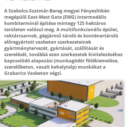
A Szabolcs-Szatmár-Bereg megyei Fényeslitkén
megépülő East-West Gate (EWG) intermodális
kombiterminál építése mintegy 125 hektáros
területen valósul meg. A multifunkcionális épület,
raktárcsarnok, gépjármű tároló és konténertároló
előregyártott vasbeton szerkezeteinek
gyártmánytervezét, gyártását, szállítását és
szerelését, továbbá ezen szerkezetek kivitelezéséhez
kapcsolódó alapozási (munkagödör földkiemelése,
szerelőbeton, vasalt kehelytalp) munkákat a
Grabarics Vasbeton végzi.