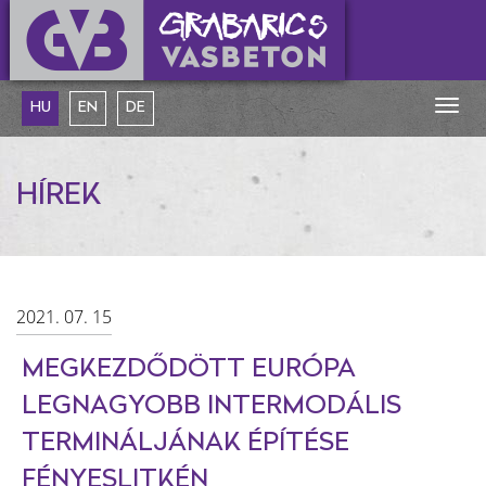
Togg
HU
EN
DE
navig
HÍREK
2021. 07. 15
MEGKEZDŐDÖTT EURÓPA
LEGNAGYOBB INTERMODÁLIS
TERMINÁLJÁNAK ÉPÍTÉSE
FÉNYESLITKÉN