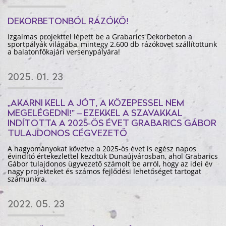
DEKORBETONBÓL RÁZÓKŐ!
Izgalmas projekttel lépett be a Grabarics Dekorbeton a
sportpályák világába, mintegy 2.600 db rázókövet szállítottunk
a balatonfőkajári versenypályára!
2025. 01. 23
„AKARNI KELL A JÓT, A KÖZEPESSEL NEM
MEGELÉGEDNI!” – EZEKKEL A SZAVAKKAL
INDÍTOTTA A 2025-ÖS ÉVET GRABARICS GÁBOR
TULAJDONOS CÉGVEZETŐ
A hagyományokat követve a 2025-ös évet is egész napos
évindító értekezlettel kezdtük Dunaújvárosban, ahol Grabarics
Gábor tulajdonos ügyvezető számolt be arról, hogy az idei év
nagy projekteket és számos fejlődési lehetőséget tartogat
számunkra.
2022. 05. 23