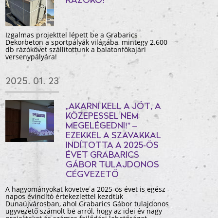
RÁZÓKŐ!
Izgalmas projekttel lépett be a Grabarics
Dekorbeton a sportpályák világába, mintegy 2.600
db rázókövet szállítottunk a balatonfőkajári
versenypályára!
2025. 01. 23
„AKARNI KELL A JÓT, A
KÖZEPESSEL NEM
MEGELÉGEDNI!” –
EZEKKEL A SZAVAKKAL
INDÍTOTTA A 2025-ÖS
ÉVET GRABARICS
GÁBOR TULAJDONOS
CÉGVEZETŐ
A hagyományokat követve a 2025-ös évet is egész
napos évindító értekezlettel kezdtük
Dunaújvárosban, ahol Grabarics Gábor tulajdonos
ügyvezető számolt be arról, hogy az idei év nagy