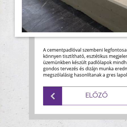
A cementpadlóval szembeni legfontosab
könnyen tisztítható, esztétikus megjel
üzemünkben készült padlólapok mindhá
gondos tervezés és dizájn munka eredmé
megszólalásig hasonlítanak a gres lap
ELŐZŐ