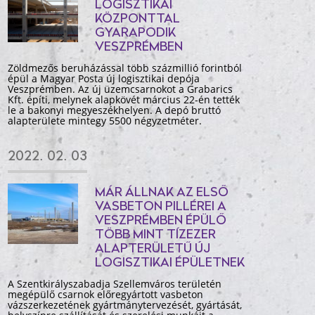
LOGISZTIKAI
KÖZPONTTAL
GYARAPODIK
VESZPRÉMBEN
Zöldmezős beruházással több százmillió forintból
épül a Magyar Posta új logisztikai depója
Veszprémben. Az új üzemcsarnokot a Grabarics
Kft. építi, melynek alapkövét március 22-én tették
le a bakonyi megyeszékhelyen. A depó bruttó
alapterülete mintegy 5500 négyzetméter.
2022. 02. 03
MÁR ÁLLNAK AZ ELSŐ
VASBETON PILLÉREI A
VESZPRÉMBEN ÉPÜLŐ
TÖBB MINT TÍZEZER
ALAPTERÜLETŰ ÚJ
LOGISZTIKAI ÉPÜLETNEK
A Szentkirályszabadja Szellemváros területén
megépülő csarnok előregyártott vasbeton
vázszerkezetének gyártmánytervezését, gyártását,