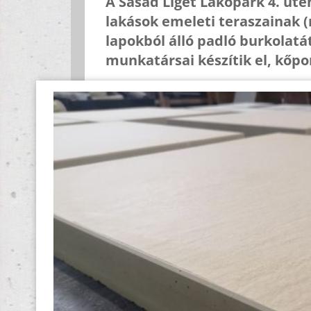
A Sasad Liget Lakópark 4. üt
lakások emeleti teraszainak 
lapokból álló padló burkolat
munkatársai készítik el, kőpo