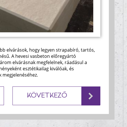
b elvárások, hogy legyen strapabíró, tartós,
enésű. A hevesi vasbeton előregyártó
rom elvárásnak megfelelnek, ráadásul a
nyeként esztétikailag kiválóak, és
ok megjelenéséhez.
KÖVETKEZŐ