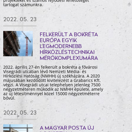
projekteket és számos fejlődési lehetőséget
tartogat számunkra.
2022. 05. 23
FELKERÜLT A BOKRÉTA
EURÓPA EGYIK
LEGMODERNEBB
HÍRKÖZLÉSTECHNIKAI
MÉRŐKOMPLEXUMÁRA
2022. április 27-én felkerült a bokréta a fővárosi
Visegrádi utcában lévő Nemzeti Média- és
Hírközlési Hatóság (NMHH) új székházára. A 2020
májusában kezdődött kivitelezést a Grabarics Kft.
végzi. A Visegrádi utcai telephelyen jelenleg 7500
négyzetméteren működik az NMHH épülete, amely
az új létesítménnyel közel 15000 négyzetméterre
bővül.
2022. 05. 23
A MAGYAR POSTA ÚJ