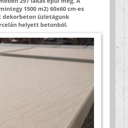
emében 297 lakás épül meg. A
(mintegy 1500 m2) 60x60 cm-es
át dekorbeton üzletágunk
rcelán helyett betonból.