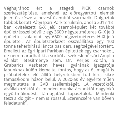
Véghajrához ért a szegedi PICK csarnok
szerkezetépítése, amelynél az előregyártott elemek
jelentős része a hevesi üzemből származik. Dolgoztak
többek között Pátyi Ipari Park területén, ahol
a 2017-18-
ban kivitelezett G-X jelű csarnoképület két további
épületrésszel bővült: egy 3600 négyzetméteres G-IX jelű
épülettel, valamint egy 6600 négyzetméteres H-XI jelű
épülettel.
Az épületszerkezet összeállítása egy 100
tonna teherbírású lánctalpas daru segítségével történt.
Emellett az Egri Ipari Parkban építettek egy csarnokot,
de nem maradhat ki a sorból a székesfehérvári Amplio
vállalat létesítménye sem. Dr. Perjés Zoltán, a
Grabarics Vasbeton hevesi gyárának igazgatója
lapunknak külön kiemelte, fontos, hogy az őt magát is
próbatételek elé állító helyzetekben tud kire, kikre
támaszkodni házon belül. A 2020-as év egyértelműen
megmutatta a GVB szellemiségét. „A vezetőktől,
alvállalkozóktól és minden munkatársunktól nagyfokú
együttműködést, támogatást tapasztalok. Mindenki
teszi a dolgát – nem is rosszul. Szerencsére van bőven
feladatunk”.