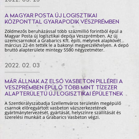
A MAGYAR POSTA ÚJ LOGISZTIKAI
KÖZPONTTAL GYARAPODIK VESZPRÉMBEN
Zöldmezős beruházással több százmillió forintból épül a
Magyar Posta új logisztikai depója Veszprémben. Az új
üzemcsarnokot a Grabarics Kft. építi, melynek alapkövét
március 22-én tették le a bakonyi megyeszékhelyen. A depó
bruttó alapterülete mintegy 5500 négyzetméter.
2022. 02. 03
MÁR ÁLLNAK AZ ELSŐ VASBETON PILLÉREI A
VESZPRÉMBEN ÉPÜLŐ TÖBB MINT TÍZEZER
ALAPTERÜLETŰ ÚJ LOGISZTIKAI ÉPÜLETNEK
A Szentkirályszabadja Szellemváros területén megépülő
csarnok előregyártott vasbeton vázszerkezetének
gyártmánytervezését, gyártását, helyszínre szállítását és
szerelési munkáit a Grabarics Vasbeton végzi.