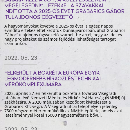
„AKARNI KELL A JÓT, A KÖZEPESSEL NEM
MEGELÉGEDNI!” – EZEKKEL A SZAVAKKAL
INDÍTOTTA A 2025-ÖS ÉVET GRABARICS GÁBOR
TULAJDONOS CÉGVEZETŐ
A hagyományokat követve a 2025-ös évet is egész napos
évindító értekezlettel kezdtük Dunaújvárosban, ahol Grabarics
Gábor tulajdonos ügyvezető számolt be arról, hogy az idei év
nagy projekteket és számos fejlődési lehetőséget tartogat
számunkra.
2022. 05. 23
FELKERÜLT A BOKRÉTA EURÓPA EGYIK
LEGMODERNEBB HÍRKÖZLÉSTECHNIKAI
MÉRŐKOMPLEXUMÁRA
2022. április 27-én felkerült a bokréta a fővárosi Visegrádi
utcában lévő Nemzeti Média- és Hírközlési Hatóság (NMHH) új
székházára. A 2020 májusában kezdődött kivitelezést a
Grabarics Kft. végzi. A Visegrádi utcai telephelyen jelenleg
7500 négyzetméteren működik az NMHH épülete, amely az új
létesítménnyel közel 15000 négyzetméterre bővül.
2022. 05. 23