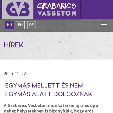
Togg
HU
EN
DE
navig
HÍREK
2020. 12. 22
EGYMÁS MELLETT ÉS NEM
EGYMÁS ALATT DOLGOZNAK
A Grabarics Vasbeton munkatársai újra és újra,
nehéz helyzetekben is bizonyítják, hogy erős,