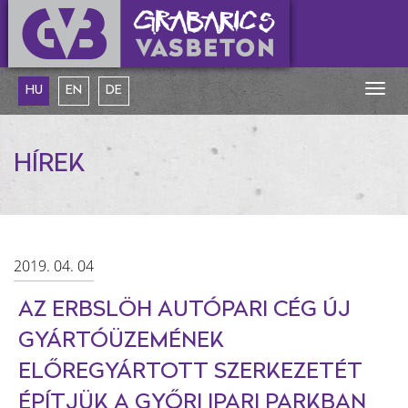
Togg
HU
EN
DE
navig
HÍREK
2019. 04. 04
AZ ERBSLÖH AUTÓPARI CÉG ÚJ
GYÁRTÓÜZEMÉNEK
ELŐREGYÁRTOTT SZERKEZETÉT
ÉPÍTJÜK A GYŐRI IPARI PARKBAN