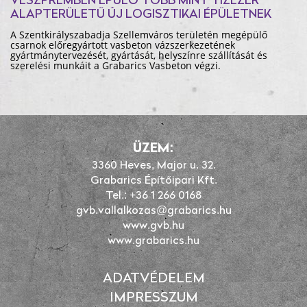
VESZPRÉMBEN ÉPÜLŐ TÖBB MINT TÍZEZER
ALAPTERÜLETŰ ÚJ LOGISZTIKAI ÉPÜLETNEK
A Szentkirályszabadja Szellemváros területén megépülő
csarnok előregyártott vasbeton vázszerkezetének
gyártmánytervezését, gyártását, helyszínre szállítását és
szerelési munkáit a Grabarics Vasbeton végzi.
ÜZEM:
3360 Heves, Major u. 32.
Grabarics Építőipari Kft.
Tel.: +36 1 266 0168
gvb.vallalkozas@grabarics.hu
www.gvb.hu
www.grabarics.hu
ADATVÉDELEM
IMPRESSZUM