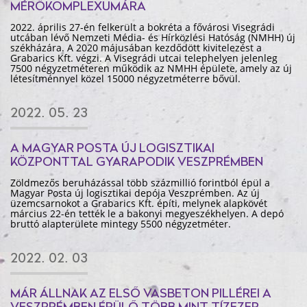
MÉRŐKOMPLEXUMÁRA
2022. április 27-én felkerült a bokréta a fővárosi Visegrádi
utcában lévő Nemzeti Média- és Hírközlési Hatóság (NMHH) új
székházára. A 2020 májusában kezdődött kivitelezést a
Grabarics Kft. végzi. A Visegrádi utcai telephelyen jelenleg
7500 négyzetméteren működik az NMHH épülete, amely az új
létesítménnyel közel 15000 négyzetméterre bővül.
2022. 05. 23
A MAGYAR POSTA ÚJ LOGISZTIKAI
KÖZPONTTAL GYARAPODIK VESZPRÉMBEN
Zöldmezős beruházással több százmillió forintból épül a
Magyar Posta új logisztikai depója Veszprémben. Az új
üzemcsarnokot a Grabarics Kft. építi, melynek alapkövét
március 22-én tették le a bakonyi megyeszékhelyen. A depó
bruttó alapterülete mintegy 5500 négyzetméter.
2022. 02. 03
MÁR ÁLLNAK AZ ELSŐ VASBETON PILLÉREI A