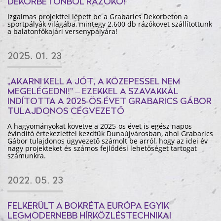
DEKORBETONBÓL RÁZÓKŐ!
Izgalmas projekttel lépett be a Grabarics Dekorbeton a
sportpályák világába, mintegy 2.600 db rázókövet szállítottunk
a balatonfőkajári versenypályára!
2025. 01. 23
„AKARNI KELL A JÓT, A KÖZEPESSEL NEM
MEGELÉGEDNI!” – EZEKKEL A SZAVAKKAL
INDÍTOTTA A 2025-ÖS ÉVET GRABARICS GÁBOR
TULAJDONOS CÉGVEZETŐ
A hagyományokat követve a 2025-ös évet is egész napos
évindító értekezlettel kezdtük Dunaújvárosban, ahol Grabarics
Gábor tulajdonos ügyvezető számolt be arról, hogy az idei év
nagy projekteket és számos fejlődési lehetőséget tartogat
számunkra.
2022. 05. 23
FELKERÜLT A BOKRÉTA EURÓPA EGYIK
LEGMODERNEBB HÍRKÖZLÉSTECHNIKAI